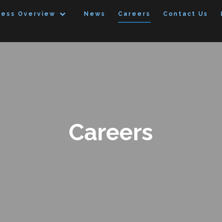
ness Overview
News
Careers
Contact Us
Careers