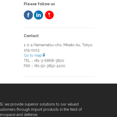
Please follow us
Contact
1-2-4 Hamamatsu-cho, Minato-ku, Tokyo
105-0013
Go to map
TEL：+81-3-6868-3820
FAX：+81-50-3852-4200
SI, we provide superior solutions to our valued
ustomers through import products in the field of
erospace and defense.