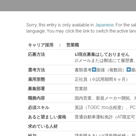
Sorry, this entry is only available in
Japanese
. For the s
language. You may click the link to switch the active la
キャリア採用 ： 営業職
応募方法
1)現在募集はしておりません
2)メールまたは郵送にて履歴書
選考方法
書類選考
面接（複数回）
最
雇用形態
正社員（※試用期間６ヶ月）
募集部署
営業部
職務内容
国内営業、新規メーカー開拓、
必須スキル
英語（TOEIC 700点程度）
あると望ましい資格
普通自動車運転免許（AT限定
求めている人材
給与
課長職あるいは課長職候補： 月