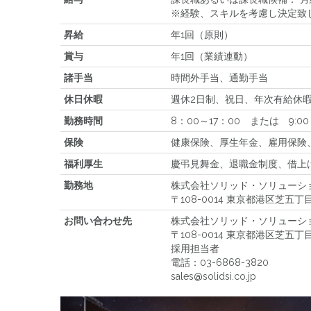
※経験、スキルを考慮し決定致
昇給
年1回（原則）
賞与
年1回（業績連動）
諸手当
時間外手当、通勤手当
休日休暇
週休2日制、祝日、年次有給休
勤務時間
8：00～17：00 または 9:0
保険
健康保険、厚生年金、雇用保険
福利厚生
慶弔見舞金、退職金制度、借上
勤務地
株式会社ソリッド・ソリューシ
〒108-0014 東京都港区芝五
お問い合わせ先
株式会社ソリッド・ソリューシ
〒108-0014 東京都港区芝五
採用担当者
電話：03-6868-3820
sales@solidsi.co.jp