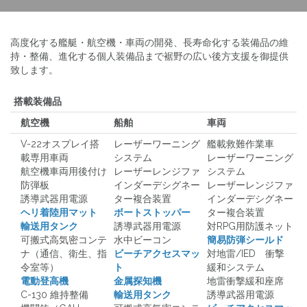
高度化する艦艇・航空機・車両の開発、長寿命化する装備品の維
持・整備、進化する個人装備品まで裾野の広い後方支援を御提供
致します。
搭載装備品
航空機
船舶
車両
V-22オスプレイ搭
レーザーワーニング
艦載救難作業車
載専用車両
システム
レーザーワーニング
航空機車両用後付け
レーザーレンジファ
システム
防弾板
インダーデシグネー
レーザーレンジファ
誘導武器用電源
ター複合装置
インダーデシグネー
ヘリ着陸用マット
ボートストッパー
ター複合装置
輸送用タンク
誘導武器用電源
対RPG用防護ネット
可搬式高気密コンテ
水中ビーコン
簡易防弾シールド
ナ（通信、衛生、指
ビーチアクセスマッ
対地雷/IED 衝撃
令室等）
ト
緩和システム
電動登高機
金属探知機
地雷衝撃緩和座席
C-130 維持整備
輸送用タンク
誘導武器用電源