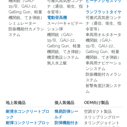
機関銃（GAU-
可搬式高気密コンテ
ビーチアクセスマッ
19/B、GAU-22、
ナ（通信、衛生、指
ト
Gatling Gun、軽量
令室等）
ランフラットタイヤ
機関銃、てき弾銃）
電動登高機
可搬式高気密コンテ
シミュレーター
スーパーキャビテー
ナ（通信、衛生、指
防振機能付カメラシ
ション弾
令室等）
ステム
機関銃（GAU-
車両用オルタネータ
19/B、GAU-22、
機関銃（GAU-
Gatling Gun、軽量
19/B、GAU-22、
機関銃、てき弾銃）
Gatling Gun、軽量
機雷敷設システム
機関銃、てき弾銃）
無人水上艇
車両用ナビゲーショ
ンシステム
防振機能付カメラシ
ステム
射撃角度計測システ
ム
地上装備品
個人装備品
OEM向け製品
耐浸水コンクリートブロ
簡易防弾シー
空調ダクト製品
ック
ルド
スリップリングロー
耐弾コンクリートブロッ
防弾機能付き
タリングジョイント