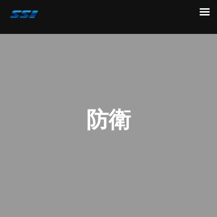
コ
ン
テ
ン
ツ
へ
ス
キ
防衛
ッ
プ