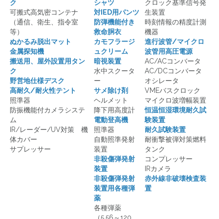
ク
シャツ
クロック基準信号発
可搬式高気密コンテナ
対IED用パンツ
生装置
（通信、衛生、指令室
防弾機能付き
時刻情報の精度計測
等）
救命胴衣
機器
ぬかるみ脱出マット
カモフラージ
進行波管/マイクロ
金属探知機
ュクリーム
波管用高圧電源
搬送用、屋外設置用タン
暗視装置
AC/ACコンバータ
ク
水中スクータ
AC/DCコンバータ
野営地仕様デスク
ー
オシレータ
高耐久/耐火性テント
サメ除け剤
VMEバスクロック
照準器
ヘルメット
マイクロ波増幅装置
防振機能付カメラシステ
降下用高度計
恒温恒湿環境耐久試
ム
電動登高機
験装置
IR/レーダー/UV対策 機
照準器
耐久試験装置
体カバー
自動照準発射
耐衝撃被弾対策燃料
サプレッサー
装置
タンク
非殺傷弾発射
コンプレッサー
装置
IRカメラ
非殺傷弾発射
赤外線非破壊検査装
装置用各種弾
置
薬
各種弾薬
（5.56～120