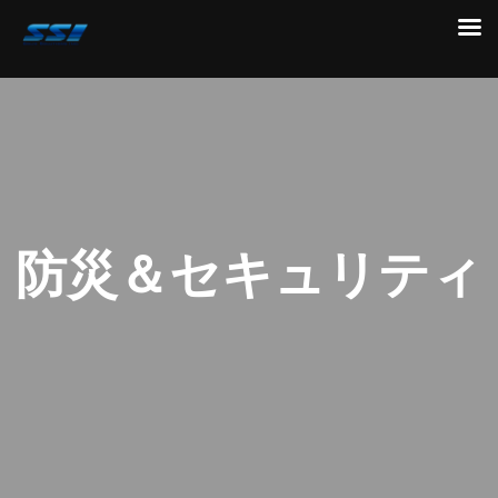
コ
ン
テ
ン
ツ
へ
ス
キ
防災＆セキュリティ
ッ
プ