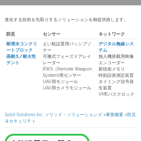
進化する技術を先取りするソリューションを御提供致します。
防災
センサー
ネットワーク
耐浸水コンクリ
えい航設置用パッシブソ
デジタル無線シス
ートブロック
ナー
テム
高耐久/耐火性
可搬式フェーズドアレイ
無人機搭載用映像
テント
レーダー
エンコーダー
RWS（Remote Weapon
新技術メモリ
System)用センサー
時刻誤差測定装置
UAV用モジュール
タイミング信号発
UAV用カメラモジュール
生装置
VMEバスクロック
Solid Solutions Inc. ソリッド・ソリューションズ
>
事業概要
>
防災
＆セキュリティ